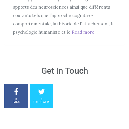
g
r
d
apports des neurosciences ainsi que différents
o
o
courants tels que l’approche cognitivo-
r
n
comportementale, la théorie de l'attachement, la
i
psychologie humaniste et le
Read more
Thérapie des sc
e
s
Get In Touch
0
0
FANS
FOLLOWERS