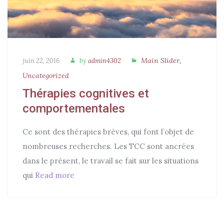
A
C
Main Slider
,
P
juin 22, 2016
by
admin4302
u
o
Uncategorized
a
t
s
t
Thérapies cognitives et
h
t
e
comportementales
o
e
g
r
d
Ce sont des thérapies brèves, qui font l’objet de
o
o
nombreuses recherches. Les TCC sont ancrées
r
n
dans le présent, le travail se fait sur les situations
i
qui
Read more
Thérapies cognitives et comportemental
e
s